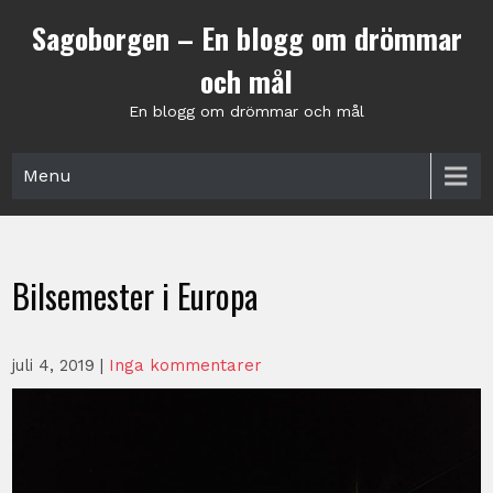
Skip
Sagoborgen – En blogg om drömmar
to
content
och mål
En blogg om drömmar och mål
Menu
Bilsemester i Europa
juli 4, 2019
|
Inga kommentarer