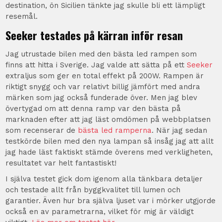
destination, ön Sicilien tänkte jag skulle bli ett lämpligt
resemål.
Seeker testades på kärran inför resan
Jag utrustade bilen med den bästa led rampen som
finns att hitta i Sverige. Jag valde att sätta på ett
Seeker
extraljus som ger en total effekt på 200W. Rampen är
riktigt snygg och var relativt billig jämfört med andra
märken som jag också funderade över. Men jag blev
övertygad om att denna ramp var den bästa på
marknaden efter att jag läst omdömen på webbplatsen
som recenserar de
bästa led ramperna
. När jag sedan
testkörde bilen med den nya lampan så insåg jag att allt
jag hade läst faktiskt stämde överens med verkligheten,
resultatet var helt fantastiskt!
I själva testet gick dom igenom alla tänkbara detaljer
och testade allt från byggkvalitet till lumen och
garantier. Även hur bra själva ljuset var i mörker utgjorde
också en av parametrarna, vilket för mig är väldigt